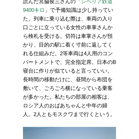
読んだ宮脇俊三さんの「
シベリア鉄道
9400キロ
」で予備知識は少し持ってい
た。列車に乗り込む際は、車両の入り
口ごとに立っている女性の車掌さんか
ら検札を受ける。切符は車掌さんが預
かり、目的の駅に着く寸前に返してく
れる仕組みだ。2等車両は4人用のコン
パートメントで、完全指定席。日本のB
寝台に作りが似ていると言っていい。
長時間の移動だけに、昼間から布団を
敷いて、ごろごろ横になっている乗客
が多かった。私たちの部屋の相客は、
ロシア人のおばあちゃんと中年の婦
人。2人ともモスクワまで行くという。