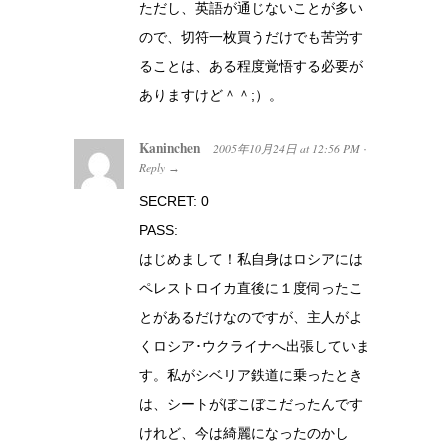
ただし、英語が通じないことが多い
ので、切符一枚買うだけでも苦労す
ることは、ある程度覚悟する必要が
ありますけど＾＾;）。
Kaninchen
2005年10月24日
at
12:56 PM
·
Reply
→
SECRET: 0
PASS:
はじめまして！私自身はロシアには
ペレストロイカ直後に１度伺ったこ
とがあるだけなのですが、主人がよ
くロシア･ウクライナへ出張していま
す。私がシベリア鉄道に乗ったとき
は、シートがぼこぼこだったんです
けれど、今は綺麗になったのかし