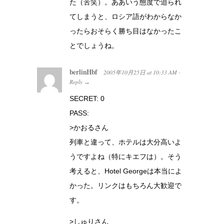
た（苦笑）。ああいう態度で迫られ
てしまうと、ロシア語がわからなか
ったらおそらく勝ち目はなかったこ
とでしょうね。
berlinHbf
2005年10月25日
at
10:33 AM
·
Reply
→
SECRET: 0
PASS:
>かおるさん
列車と違って、ホテルは大分高いよ
うですよね（特にキエフは）。そう
考えると、Hotel Georgeは本当によ
かった。リンクはもちろん大歓迎で
す。
>しゅりさん