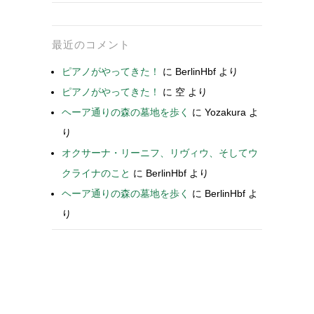
最近のコメント
ピアノがやってきた！
に
BerlinHbf
より
ピアノがやってきた！
に
空
より
ヘーア通りの森の墓地を歩く
に
Yozakura
よ
り
オクサーナ・リーニフ、リヴィウ、そしてウ
クライナのこと
に
BerlinHbf
より
ヘーア通りの森の墓地を歩く
に
BerlinHbf
よ
り