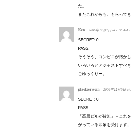
た。
またこれからも、もらって
Ken
2006年12月7日
at
1:06 AM
·
SECRET: 0
PASS:
そうそう、コンビニが懐か
いろいろとアジャストすべ
ごゆっくりー。
pfaelzerwein
2006年12月9日
at
SECRET: 0
PASS:
「高層ビルが皆無」－これ
がっている印象を受けます