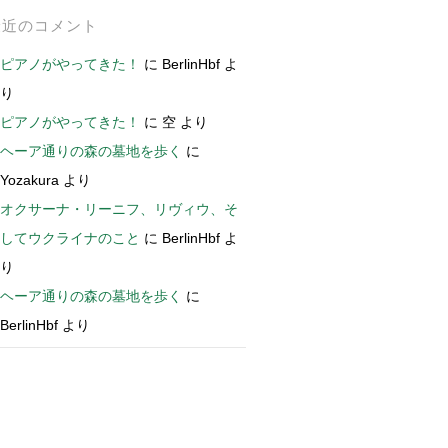
最近のコメント
ピアノがやってきた！
に
BerlinHbf
よ
り
ピアノがやってきた！
に
空
より
ヘーア通りの森の墓地を歩く
に
Yozakura
より
オクサーナ・リーニフ、リヴィウ、そ
してウクライナのこと
に
BerlinHbf
よ
り
ヘーア通りの森の墓地を歩く
に
BerlinHbf
より