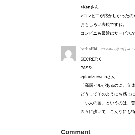
>Kenさん
>コンビニが懐かしかったの
おもしろい表現ですね。
コンビニも最近はサービス
berlinHbf
2006年12月10日
at
3:
SECRET: 0
PASS:
>pfaelzerweinさん
「高層ビルがあるのに、立
どうしてそのようにお感じ
「小人の国」というのは、
久々に歩いて、こんなにも
Comment