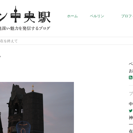
ホーム
ベルリン
プロフ
滞在を終えて
て
ベ
お
中
神
一
在