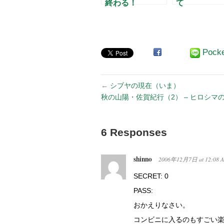
終わる！
て
Pock
←
シブヤの現在（いま）
秋の山陽・佐賀紀行（2） – ヒロシマの
6 Responses
shinno
2006年12月7日
at
12:08 
SECRET: 0
PASS:
おかえりなさい。
コンビニに入るのもすごい