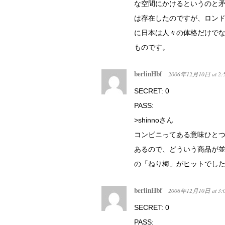
な空間にかけるというのと
は存在したのですが、ロン
に日本は人々の体格だけで
ものです。
berlinHbf
2006年12月10日
at
2:
SECRET: 0
PASS:
>shinnoさん
コンビニってある意味ひと
あるので、どういう商品が
の「ねり梅」がヒットでし
berlinHbf
2006年12月10日
at
3:
SECRET: 0
PASS: