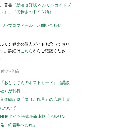
。著書『
新装改訂版 ベルリンガイドブ
ク
』、『
街歩きのドイツ語
』
しいプロフィール
お問い合わせ
ルリン観光の個人ガイドも承っており
す。詳細は
こちら
からご確認くださ
。
最近の投稿
『おとうさんのポストカード』（講談
社）が刊行
音楽朗読劇「借りた風景」の広島上演
について
NHKドイツ語講座新連載「ベルリン
発、終着駅への旅」