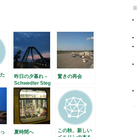
た
昨日の夕暮れ –
驚きの再会
Schwedter Steg
にて –
この秋、新しい
っ
夏時間へ