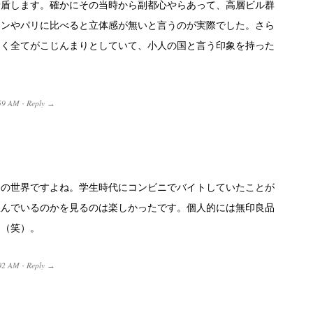
矛盾します。確かにその当時から副都心やらあって、高層ビル群
ドンやパリに比べると立体感が無いと言うのが実際でした。さら
なく全てがこじんまりとしていて、小人の国と言う印象を持った
59 AM
Reply
·
→
つの世界ですよね。学生時代にコンビニでバイトしていたことが
並んでいるのかを見るのは楽しかったです。個人的には無印良品
た（笑）。
02 AM
Reply
·
→