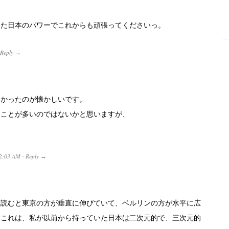
きた日本のパワーでこれからも頑張ってくださいっ。
Reply
→
-
しかったのが懐かしいです。
きことが多いのではないかと思いますが、
2:03 AM
Reply
·
→
を読むと東京の方が垂直に伸びていて、ベルリンの方が水平に広
。これは、私が以前から持っていた日本は二次元的で、三次元的