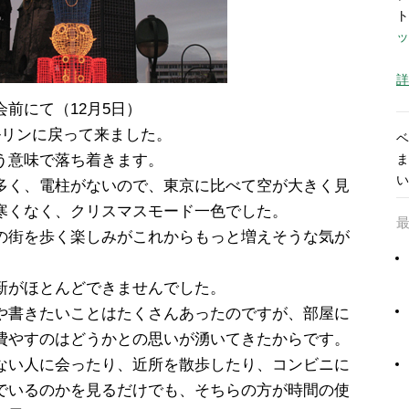
ト
ッ
詳
前にて（12月5日）
ルリンに戻って来ました。
ベ
う意味で落ち着きます。
ま
い
多く、電柱がないので、東京に比べて空が大きく見
寒くなく、クリスマスモード一色でした。
の街を歩く楽しみがこれからもっと増えそうな気が
新がほとんどできませんでした。
や書きたいことはたくさんあったのですが、部屋に
費やすのはどうかとの思いが湧いてきたからです。
ない人に会ったり、近所を散歩したり、コンビニに
でいるのかを見るだけでも、そちらの方が時間の使