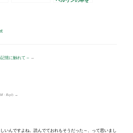
ベルリンの本を
出版します！
et
記憶に触れて –
→
AM
Reply
·
→
楽しいんですよね。読んでておれもそうだった～、って思いまし