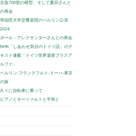
京急700形の模型、そして夏目さんと
の再会
早稲田大学交響楽団のベルリン公演
2024
ポール・アレクサンダーさんとの再会
NHK「しあわせ気分のドイツ語」のテ
キスト連載「ドイツ世界遺産プラスア
ルファ」
ベルリン-フランクフルト-ドーハ-東京
の旅
久々に自転車に乗って
ピアノとモーツァルトと平和と