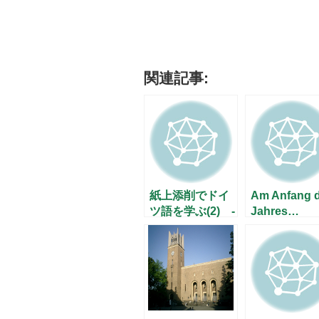
関連記事:
紙上添削でドイ
Am Anfang 
ツ語を学ぶ(2) -
Jahres…
お茶の水・湯島
(1) –