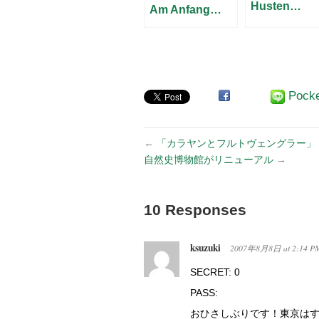
Husten…
Am Anfang…
Pock
←
「カラヤンとフルトヴェングラー」
自然史博物館がリニューアル
→
10 Responses
ksuzuki
2007年8月8日
at
2:14 P
SECRET: 0
PASS:
おひさしぶりです！東京は