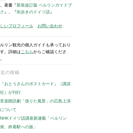
。著書『
新装改訂版 ベルリンガイドブ
ク
』、『
街歩きのドイツ語
』
しいプロフィール
お問い合わせ
ルリン観光の個人ガイドも承っており
す。詳細は
こちら
からご確認くださ
。
最近の投稿
『おとうさんのポストカード』（講談
社）が刊行
音楽朗読劇「借りた風景」の広島上演
について
NHKドイツ語講座新連載「ベルリン
発、終着駅への旅」