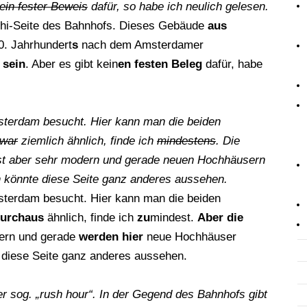
ein fester Beweis
dafür, so habe ich neulich gelesen.
uchi-Seite des Bahnhofs. Dieses Gebäude
aus
. Jahrhundert
s
nach dem Amsterdamer
 sein
. Aber es gibt kein
en festen Beleg
dafür, habe
terdam besucht. Hier kann man die beiden
war
ziemlich ähnlich, finde ich
mindestens
. Die
aber sehr modern und gerade neuen Hochhäusern
n könnte diese Seite ganz anderes aussehen.
terdam besucht. Hier kann man die beiden
urchaus
ähnlich, finde ich
zu
mindest.
Aber die
dern und gerade
werden hier
neue Hochhäuser
e diese Seite ganz anderes aussehen.
er sog. „rush hour“. In der Gegend des Bahnhofs gibt