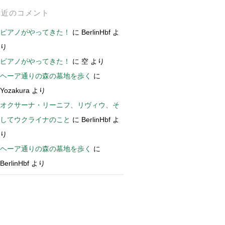
最近のコメント
ピアノがやってきた！
に
BerlinHbf
よ
り
ピアノがやってきた！
に
空
より
ヘーア通りの森の墓地を歩く
に
Yozakura
より
オクサーナ・リーニフ、リヴィウ、そ
してウクライナのこと
に
BerlinHbf
よ
り
ヘーア通りの森の墓地を歩く
に
BerlinHbf
より