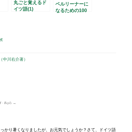
丸ごと覚えるド
ベルリーナーに
イツ語(1)
なるための100
の問い(1)
et
（中川右介著）
M
Reply
·
→
すっかり暑くなりましたが、お元気でしょうか？さて、ドイツ語