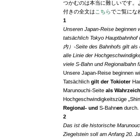
つかむのは本当に難しいです。
付きの全文は
こちら
でご覧にな
1
Unseren Japan-Reise beginnen
tatsächlich Tokyo Hauptbahnhof
内）-Seite des Bahnhofs gilt als 
alle Linie der Hochgeschwindi
viele S-Bahn und Regionalbahn f
Unsere Japan-Reise beginnen w
Tatsächlich
gilt der Tokioter
Hau
Marunouchi-Seite
als Wahrzeic
Hochgeschwindigkeitszüge „Shin
Regional- und
S-Bahn
en
durch.
2
Das ist die historische Maruno
Ziegelstein soll am Anfang 20.