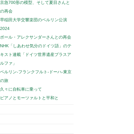
京急700形の模型、そして夏目さんと
の再会
早稲田大学交響楽団のベルリン公演
2024
ポール・アレクサンダーさんとの再会
NHK「しあわせ気分のドイツ語」のテ
キスト連載「ドイツ世界遺産プラスア
ルファ」
ベルリン-フランクフルト-ドーハ-東京
の旅
久々に自転車に乗って
ピアノとモーツァルトと平和と