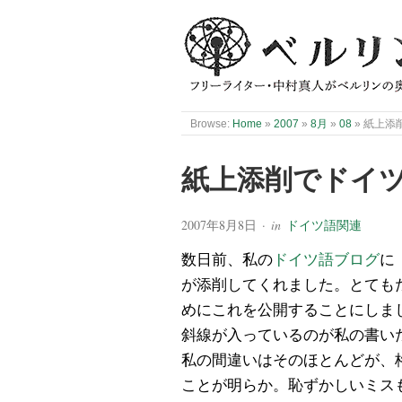
Browse:
Home
»
2007
»
8月
»
08
»
紙上添削
紙上添削でドイツ語
2007年8月8日
· in
ドイツ語関連
数日前、私の
ドイツ語ブログ
に
が添削してくれました。とても
めにこれを公開することにしま
斜線が入っているのが私の書い
私の間違いはそのほとんどが、
ことが明らか。恥ずかしいミス