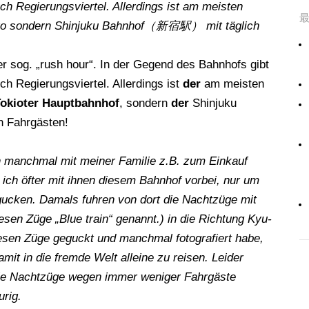
h Regierungsviertel. Allerdings ist am meisten
okyo sondern Shinjuku Bahnhof（新宿駅） mit täglich
er sog. „rush hour“. In der Gegend des Bahnhofs gibt
h Regierungsviertel. Allerdings ist
der
am meisten
Tokioter Hauptbahnhof
, sondern
der
Shinjuku
en Fahrgästen!
ch manchmal mit meiner Familie z.B. zum Einkauf
ich öfter mit ihnen diesem Bahnhof vorbei, nur um
ucken. Damals fuhren von dort die Nachtzüge mit
sen Züge „Blue train“ genannt.) in die Richtung Kyu-
n Züge geguckt und manchmal fotografiert habe,
mit in die fremde Welt alleine zu reisen. Leider
iele Nachtzüge wegen immer weniger Fahrgäste
urig.