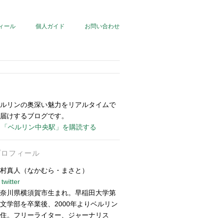
ィール
個人ガイド
お問い合わせ
ルリンの奥深い魅力をリアルタイムで
届けするブログです。
「ベルリン中央駅」を購読する
プロフィール
村真人（なかむら・まさと）
twitter
奈川県横須賀市生まれ。早稲田大学第
文学部を卒業後、2000年よりベルリン
住。フリーライター、ジャーナリス