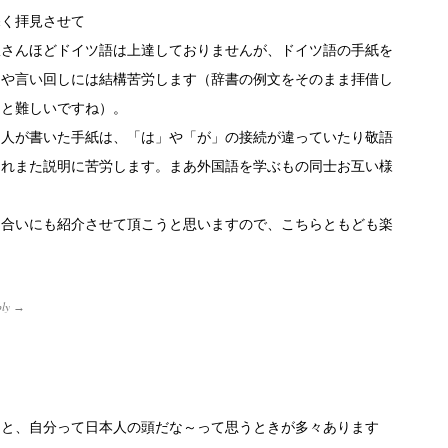
深く拝見させて
駅さんほどドイツ語は上達しておりませんが、ドイツ語の手紙を
スや言い回しには結構苦労します（辞書の例文をそのまま拝借し
ると難しいですね）。
る人が書いた手紙は、「は」や「が」の接続が違っていたり敬語
これまた説明に苦労します。まあ外国語を学ぶもの同士お互い様
り合いにも紹介させて頂こうと思いますので、こちらともども楽
ly
→
うと、自分って日本人の頭だな～って思うときが多々あります