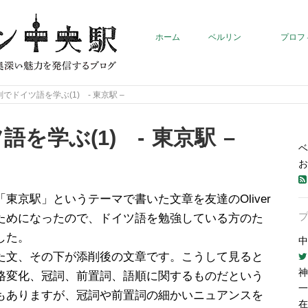
ホーム
ベルリン
プロフ
でドイツ語を学ぶ(1) - 東京駅 –
を学ぶ(1) - 東京駅 –
ベ
お
「東京駅」というテーマで書いた文章を友達のOliver
ためになったので、ドイツ語を勉強している方のた
した。
中
た文、その下が添削後の文章です。こうして見ると
神
格変化、冠詞、前置詞、語順に関するものだという
一
もありますが、冠詞や前置詞の細かいニュアンスを
在