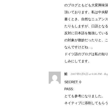
のブログともども大変興味
頂いております。私は中央
書くとき、自然なニュアン
たりもしますが、口語とな
反対に日本語を勉強してい
の対象が微妙だったりと、
なんですけどね…。
ドイツ語のブログは私の知
しみにしてます。
鮭
2007年8月8日
at
9:06 PM
Rep
·
SECRET: 0
PASS:
とても参考になりました。
ネイティブに添削してもら