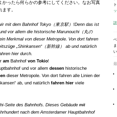
よかったら何らかの参考にしてください。なお写真
ト
れます。
ッ
詳
 wir mit dem Bahnhof Tokyo（東京駅）!Denn das ist
 und vor allem die historische Marunouchi（丸の
ein Merkmal von dieser Metropole. Von dort fahren
ベ
ま
gkeitszüge „Shinkansen“（新幹線） ab und natürlich
い
ahren hier durch.
ir
am
Bahnhof
von Tokio
!
ptbahnhof und vor allem
dessen
historische
hen
dieser Metropole. Von dort fahren alle Linien der
kansen“ ab, und natürlich
fahren hier
viele
uchi-Seite des Bahnhofs. Dieses Gebäude
mit
 Jahrhundert nach dem Amsterdamer Hauptbahnhof