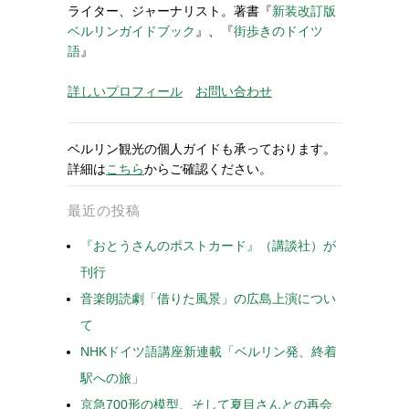
ライター、ジャーナリスト。著書『
新装改訂版
ベルリンガイドブック
』、『
街歩きのドイツ
語
』
詳しいプロフィール
お問い合わせ
ベルリン観光の個人ガイドも承っております。
詳細は
こちら
からご確認ください。
最近の投稿
『おとうさんのポストカード』（講談社）が
刊行
音楽朗読劇「借りた風景」の広島上演につい
て
NHKドイツ語講座新連載「ベルリン発、終着
駅への旅」
京急700形の模型、そして夏目さんとの再会