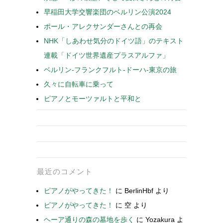
早稲田大学交響楽団のベルリン公演2024
ポール・アレクサンダーさんとの再会
NHK「しあわせ気分のドイツ語」のテキスト
連載「ドイツ世界遺産プラスアルファ」
ベルリン-フランクフルト-ドーハ-東京の旅
久々に自転車に乗って
ピアノとモーツァルトと平和と
最近のコメント
ピアノがやってきた！
に
BerlinHbf
より
ピアノがやってきた！
に
空
より
ヘーア通りの森の墓地を歩く
に
Yozakura
よ