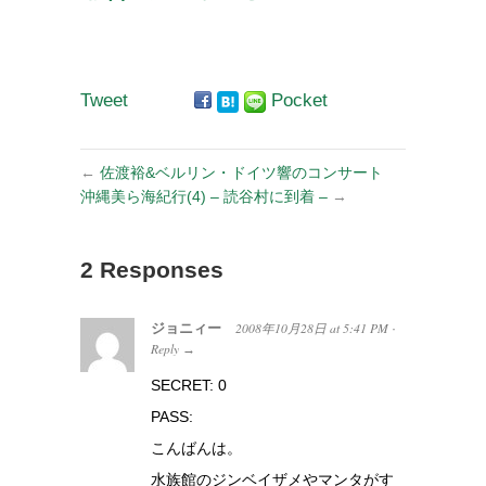
ら宮崎へ –
Tweet
Pocket
←
佐渡裕&ベルリン・ドイツ響のコンサート
沖縄美ら海紀行(4) – 読谷村に到着 –
→
2 Responses
ジョニィー
2008年10月28日
at
5:41 PM
·
Reply
→
SECRET: 0
PASS:
こんばんは。
水族館のジンベイザメやマンタがす