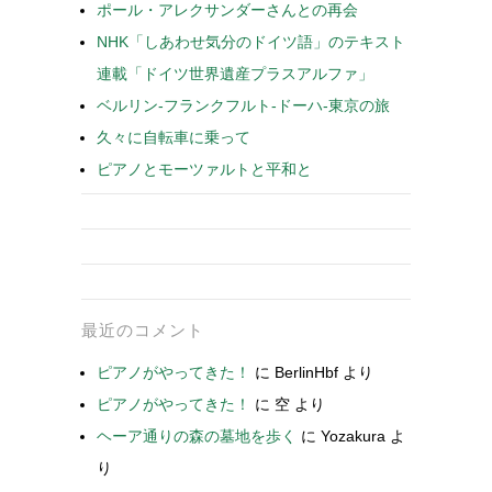
ポール・アレクサンダーさんとの再会
NHK「しあわせ気分のドイツ語」のテキスト
連載「ドイツ世界遺産プラスアルファ」
ベルリン-フランクフルト-ドーハ-東京の旅
久々に自転車に乗って
ピアノとモーツァルトと平和と
最近のコメント
ピアノがやってきた！
に
BerlinHbf
より
ピアノがやってきた！
に
空
より
ヘーア通りの森の墓地を歩く
に
Yozakura
よ
り