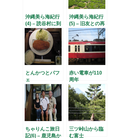
沖縄美ら海紀行
沖縄美ら海紀行
(4) – 読谷村に到
(5) – 旧友との再
着 –
会 –
とんかつとパフ
赤い電車が110
ェ
周年
ちゃりんこ旅日
三ツ峠山から臨
記(6) – 鹿児島か
む富士