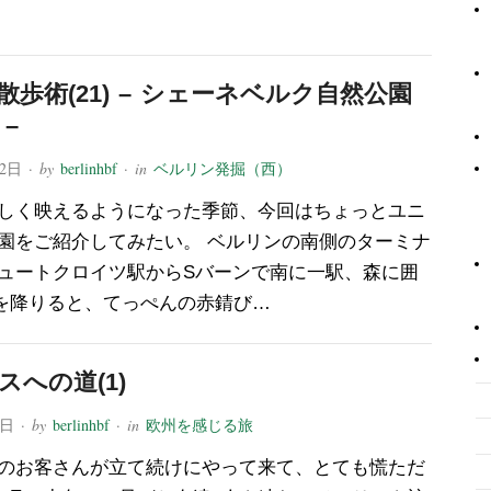
散歩術(21) – シェーネベルク自然公園
–
12日
· by
berlinhbf
· in
ベルリン発掘（西）
しく映えるようになった季節、今回はちょっとユニ
園をご紹介してみたい。 ベルリンの南側のターミナ
ュートクロイツ駅からSバーンで南に一駅、森に囲
を降りると、てっぺんの赤錆び…
スへの道(1)
9日
· by
berlinhbf
· in
欧州を感じる旅
のお客さんが立て続けにやって来て、とても慌ただ