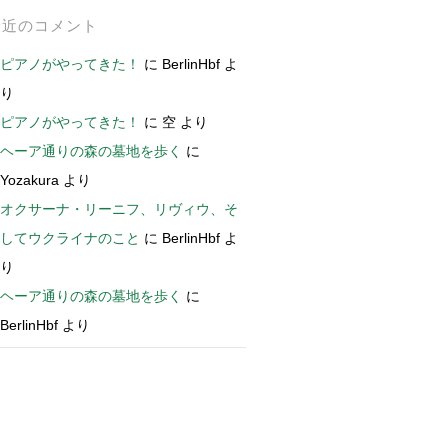
最近のコメント
ピアノがやってきた！
に
BerlinHbf
よ
り
ピアノがやってきた！
に
空
より
ヘーア通りの森の墓地を歩く
に
Yozakura
より
オクサーナ・リーニフ、リヴィウ、そ
してウクライナのこと
に
BerlinHbf
よ
り
ヘーア通りの森の墓地を歩く
に
BerlinHbf
より