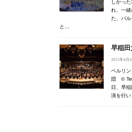
しかった
れ、一緒
た、バル
と…
早稲田
2012年4月
ベルリン
団 © T
日、早稲
演を行い