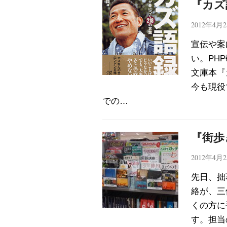
『カズ
2012年4月
宣伝や案
い。PH
文庫本『
今も現役
での…
『街歩
2012年4月
先日、拙
絡が、三
くの方に
す。担当