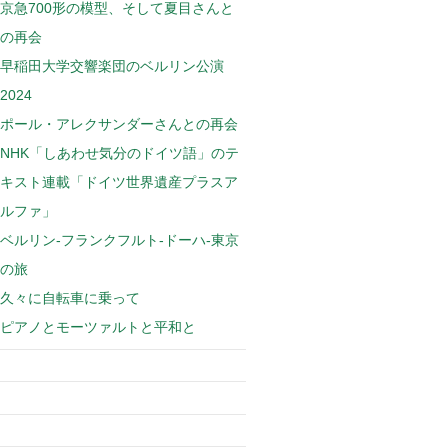
京急700形の模型、そして夏目さんと
の再会
早稲田大学交響楽団のベルリン公演
2024
ポール・アレクサンダーさんとの再会
NHK「しあわせ気分のドイツ語」のテ
キスト連載「ドイツ世界遺産プラスア
ルファ」
ベルリン-フランクフルト-ドーハ-東京
の旅
久々に自転車に乗って
ピアノとモーツァルトと平和と