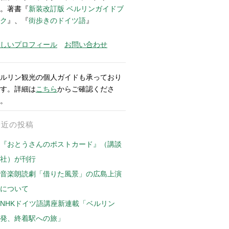
。著書『
新装改訂版 ベルリンガイドブ
ク
』、『
街歩きのドイツ語
』
しいプロフィール
お問い合わせ
ルリン観光の個人ガイドも承っており
す。詳細は
こちら
からご確認くださ
。
最近の投稿
『おとうさんのポストカード』（講談
社）が刊行
音楽朗読劇「借りた風景」の広島上演
について
NHKドイツ語講座新連載「ベルリン
発、終着駅への旅」