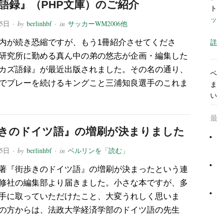
語録』（PHP文庫）のご紹介
ト
ッ
25日
· by
berlinhbf
· in
サッカーWM2006他
内が続き恐縮ですが、もう1冊紹介させてくださ
詳
P研究所に勤める真ん中の弟の悠志が企画・編集した
カズ語録』が最近出版されました。その名の通り、
ベ
でプレーを続けるキングこと三浦知良選手のこれま
ま
い
きのドイツ語』の増刷が決まりました
25日
· by
berlinhbf
· in
ベルリンを「読む」
著『街歩きのドイツ語』の増刷が決まったという連
修社の編集部より届きました。小さな本ですが、多
手に取っていただけたこと、大変うれしく思いま
の方からは、法政大学経済学部のドイツ語の先生