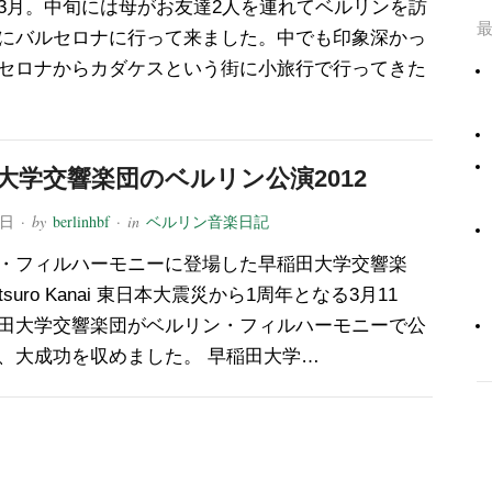
3月。中旬には母がお友達2人を連れてベルリンを訪
にバルセロナに行って来ました。中でも印象深かっ
セロナからカダケスという街に小旅行で行ってきた
大学交響楽団のベルリン公演2012
4日
· by
berlinhbf
· in
ベルリン音楽日記
・フィルハーモニーに登場した早稲田大学交響楽
etsuro Kanai 東日本大震災から1周年となる3月11
田大学交響楽団がベルリン・フィルハーモニーで公
、大成功を収めました。 早稲田大学…