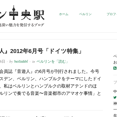
ホーム
ベルリン
プロフ
人』2012年6月号「ドイツ特集」
ベ
26日
· by
berlinhbf
· in
ベルリンを「読む」
お
会員誌『音遊人』の6月号が刊行されました。今号
スデン、ベルリン、ハンブルクをテーマにしたドイ
、私はベルリンとハンブルクの取材アテンドのほ
中
ルリンで奏でる音楽〜音楽都市のアマオケ事情」と
神
一
在