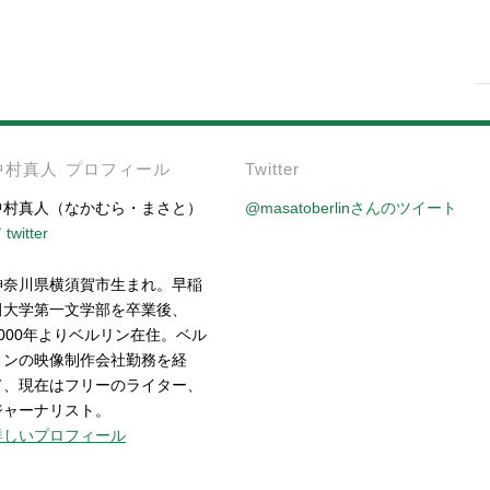
-
中村真人 プロフィール
Twitter
中村真人（なかむら・まさと）
@masatoberlinさんのツイート
twitter
神奈川県横須賀市生まれ。早稲
田大学第一文学部を卒業後、
2000年よりベルリン在住。ベル
リンの映像制作会社勤務を経
て、現在はフリーのライター、
ジャーナリスト。
詳しいプロフィール