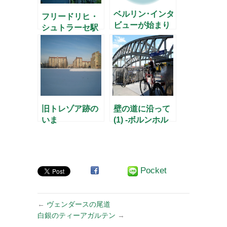
ベルリン･インタ
フリードリヒ・
ビューが始まり
シュトラーセ駅
ます！
の「涙の宮殿」
旧トレゾア跡の
壁の道に沿って
いま
(1) -ボルンホル
マー通りから北
へ-
Pocket
←
ヴェンダースの尾道
白銀のティーアガルテン
→