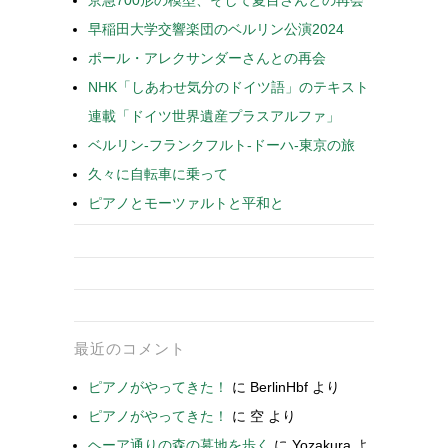
早稲田大学交響楽団のベルリン公演2024
ポール・アレクサンダーさんとの再会
NHK「しあわせ気分のドイツ語」のテキスト
連載「ドイツ世界遺産プラスアルファ」
ベルリン-フランクフルト-ドーハ-東京の旅
久々に自転車に乗って
ピアノとモーツァルトと平和と
最近のコメント
ピアノがやってきた！
に
BerlinHbf
より
ピアノがやってきた！
に
空
より
ヘーア通りの森の墓地を歩く
に
Yozakura
よ