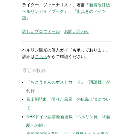
ライター、ジャーナリスト。著書『
新装改訂版
ベルリンガイドブック
』、『
街歩きのドイツ
語
』
詳しいプロフィール
お問い合わせ
ベルリン観光の個人ガイドも承っております。
詳細は
こちら
からご確認ください。
最近の投稿
『おとうさんのポストカード』（講談社）が
刊行
音楽朗読劇「借りた風景」の広島上演につい
て
NHKドイツ語講座新連載「ベルリン発、終着
駅への旅」
京急700形の模型、そして夏目さんとの再会