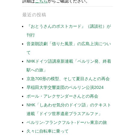
詳細は
こちら
からご確認ください。
最近の投稿
『おとうさんのポストカード』（講談社）が
刊行
音楽朗読劇「借りた風景」の広島上演につい
て
NHKドイツ語講座新連載「ベルリン発、終着
駅への旅」
京急700形の模型、そして夏目さんとの再会
早稲田大学交響楽団のベルリン公演2024
ポール・アレクサンダーさんとの再会
NHK「しあわせ気分のドイツ語」のテキスト
連載「ドイツ世界遺産プラスアルファ」
ベルリン-フランクフルト-ドーハ-東京の旅
久々に自転車に乗って