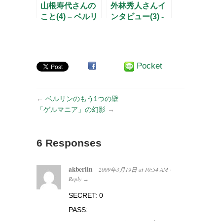
山根寿代さんの
外林秀人さんイ
こと(4) – ベルリ
ンタビュー(3) -
ンの恩師との再
核をめぐる2つ
会 –
の場所-
Pocket
←
ベルリンのもう1つの壁
「ゲルマニア」の幻影
→
6 Responses
akberlin
2009年3月19日
at
10:54 AM
·
Reply
→
SECRET: 0
PASS: