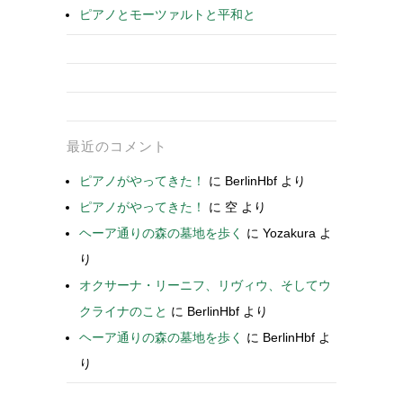
ピアノとモーツァルトと平和と
最近のコメント
ピアノがやってきた！
に
BerlinHbf
より
ピアノがやってきた！
に
空
より
ヘーア通りの森の墓地を歩く
に
Yozakura
よ
り
オクサーナ・リーニフ、リヴィウ、そしてウ
クライナのこと
に
BerlinHbf
より
ヘーア通りの森の墓地を歩く
に
BerlinHbf
よ
り