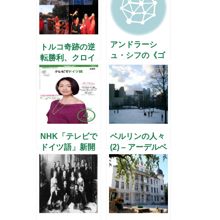
アンドラーシ
トルコ奇跡の逆
ュ・シフの《ゴ
転勝利、クロイ
ルトベルク変奏
ツベルクは大騒
曲》
ぎ
NHK「テレビで
ベルリンの人々
ドイツ語」新開
(2) – アーデルベ
講と新連載のお
ルト・フォン・
知らせ
シャミッソー –