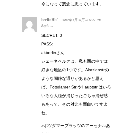
今になって残念に思っています。
berlinHbf
2009年3月20日
at
6:27 PM
·
Reply
→
SECRET: 0
PASS:
akberlinさん
シェーネベルクは、私も西の中では
好きな地区の1つです。Akazienstrの
ような閑静な通りがあるかと思え
ば、Potsdamer Str.やHauptstr.はいろ
いろな人種が混じったごちゃ混ぜ感
もあって、その対比も面白いですよ
ね。
>ポツダマープラッツのアーセナルあ