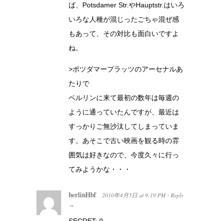
ば、Potsdamer Str.やHauptstr.はいろ
いろな人種が混じったごちゃ混ぜ感
もあって、その対比も面白いですよ
ね。
>ポツダマープラッツのアーセナルあ
たりで
ベルリンに来て最初の数年は毎週の
ように通っていたんですが、最近は
すっかりご無沙汰してしまっていま
す。あそこで古い映画を観る時の雰
囲気は好きなので、今度久々に行っ
てみようかな・・・
berlinHbf
2010年4月5日
at
9:19 PM
Reply
·
→