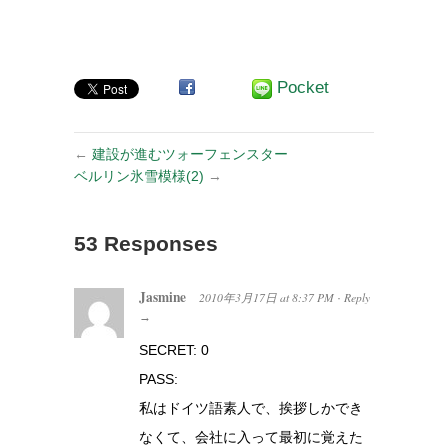
年6月号『エー
号
ミールと探偵た
ち』
Pocket
←
建設が進むツォーフェンスター
ベルリン氷雪模様(2)
→
53 Responses
Jasmine
2010年3月17日
at
8:37 PM
Reply
·
→
SECRET: 0
PASS:
私はドイツ語素人で、挨拶しかでき
なくて、会社に入って最初に覚えた