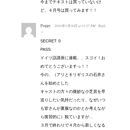
今までテキストは買っていないけ
ど、４月号は買ってみます！！
Poppy
2010年3月18日
at
11:27 PM
Reply
·
→
SECRET: 0
PASS:
ドイツ語講座に連載、、スゴイ！お
めでとうございますっ！！
今の、（アリとキリギリスの石井さ
んを始めとした
キャストの方々の微妙な小芝居を早
送りしたい気持だったり、なぜいつ
も皆さんが夏服なのかとか考えなが
ら復習的に）観ていますが…
３月で終わりで４月から新しくなる