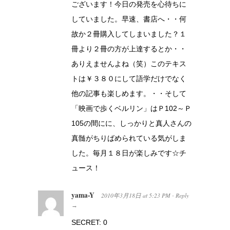
ございます！今日の発売を心待ちに
していました。早速、書店へ・・何
故か２冊購入してしまいました？１
冊より２冊の方が上達するとか・・
ありえませんよね（笑）このテキス
トは￥３８０にして語学だけでなく
他の記事も楽しめます。・・そして
「映画で歩くベルリン」はＰ102～Ｐ
105の間にに、しっかりと真人さんの
真髄がちりばめられている気がしま
した。毎月１８日が楽しみです☆チ
ュース！
yama-Y
2010年3月18日
at
5:23 PM
Reply
·
→
SECRET: 0