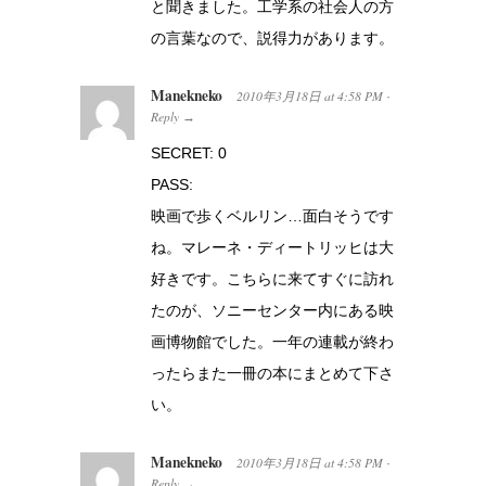
と聞きました。工学系の社会人の方
の言葉なので、説得力があります。
Manekneko
2010年3月18日
at
4:58 PM
·
Reply
→
SECRET: 0
PASS:
映画で歩くベルリン…面白そうです
ね。マレーネ・ディートリッヒは大
好きです。こちらに来てすぐに訪れ
たのが、ソニーセンター内にある映
画博物館でした。一年の連載が終わ
ったらまた一冊の本にまとめて下さ
い。
Manekneko
2010年3月18日
at
4:58 PM
·
Reply
→