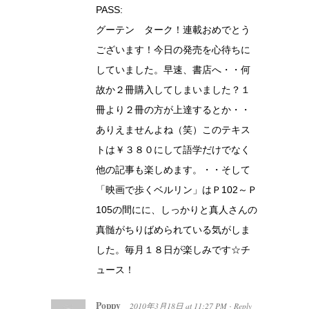
PASS:
グーテン ターク！連載おめでとう
ございます！今日の発売を心待ちに
していました。早速、書店へ・・何
故か２冊購入してしまいました？１
冊より２冊の方が上達するとか・・
ありえませんよね（笑）このテキス
トは￥３８０にして語学だけでなく
他の記事も楽しめます。・・そして
「映画で歩くベルリン」はＰ102～Ｐ
105の間にに、しっかりと真人さんの
真髄がちりばめられている気がしま
した。毎月１８日が楽しみです☆チ
ュース！
Poppy
2010年3月18日
at
11:27 PM
Reply
·