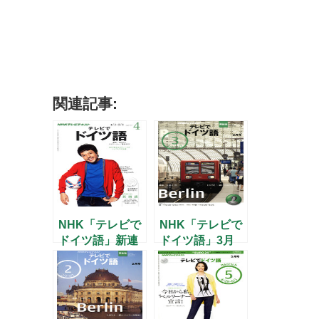
関連記事:
NHK「テレビで
NHK「テレビで
ドイツ語」新連
ドイツ語」3月
載「ハンザ都市
号
を巡る」のお知
らせ