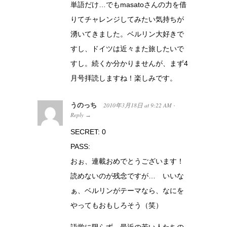
単語だけ…でもmasatoさんの力を借
りてチャレンジしてみたい気持ちが
湧いてきました。ベルリン大好きで
すし、ドイツは近々また旅したいで
すし。続くか分かりませんが、まず4
月号拝読しますね！楽しみです。
うのっち
2010年3月18日
at
9:22 AM
·
Reply
→
SECRET: 0
PASS:
おぉ、連載おめでとうございます！
読めないのが残念ですが… いいな
ぁ、ベルリンがテーマなら、なにを
やってもおもしろそう（笑）
語学に限らず、最近の若い人たちの