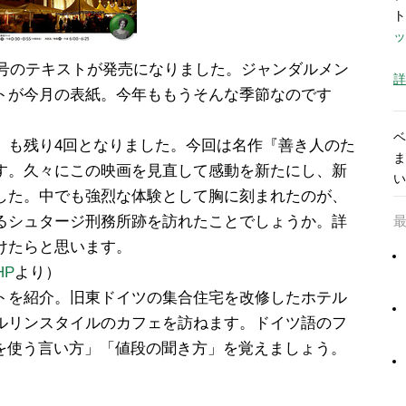
ト
ッ
月号のテキストが発売になりました。ジャンダルメン
詳
トが今月の表紙。今年ももうそんな季節なのです
ベ
」も残り4回となりました。今回は名作『善き人のた
ま
す。久々にこの映画を見直して感動を新たにし、新
い
した。中でも強烈な体験として胸に刻まれたのが、
るシュタージ刑務所跡を訪れたことでしょうか。詳
けたらと思います。
HP
より）
トを紹介。旧東ドイツの集合住宅を改修したホテル
ルリンスタイルのカフェを訪ねます。ドイツ語のフ
n を使う言い方」「値段の聞き方」を覚えましょう。