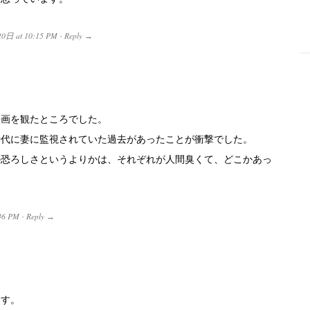
20日
at
10:15 PM
Reply
·
→
-
映画を観たところでした。
時代に妻に監視されていた過去があったことが衝撃でした。
の恐ろしさというよりかは、それぞれが人間臭くて、どこかあっ
46 PM
Reply
·
→
ます。