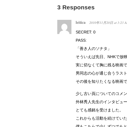
3 Responses
leitica
2010年11月20日
at
3:23 
SECRET: 0
PASS:
「善き人のソナタ」
そういえば先日、NHKで放
実に切なくて胸に残る映画
男同志の心が通じ合うラス
その後を知りたくなる映画
少し古い頁についてのコメ
外林秀人先生のインタビュ
とても感銘を受けました。
これからも活動を続けてい
僕もこちらで少しずつでも