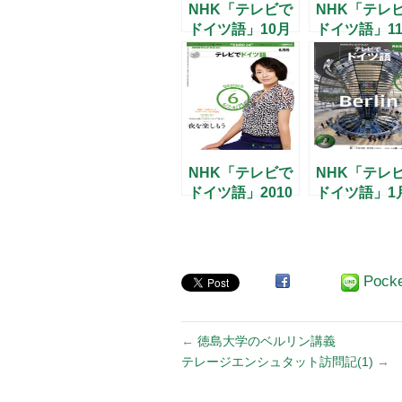
NHK「テレビで
NHK「テレ
ドイツ語」10月
ドイツ語」1
号
号
NHK「テレビで
NHK「テレ
ドイツ語」2010
ドイツ語」1
年6月号『エー
号
ミールと探偵た
ち』
Pock
←
徳島大学のベルリン講義
テレージエンシュタット訪問記(1)
→