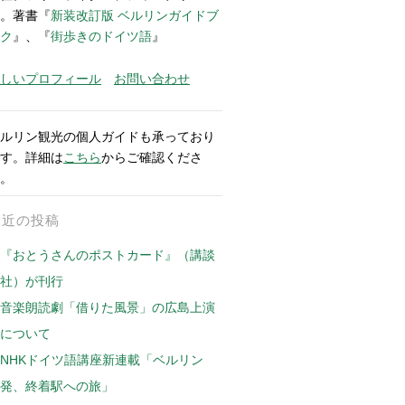
。著書『
新装改訂版 ベルリンガイドブ
ク
』、『
街歩きのドイツ語
』
しいプロフィール
お問い合わせ
ルリン観光の個人ガイドも承っており
す。詳細は
こちら
からご確認くださ
。
最近の投稿
『おとうさんのポストカード』（講談
社）が刊行
音楽朗読劇「借りた風景」の広島上演
について
NHKドイツ語講座新連載「ベルリン
発、終着駅への旅」