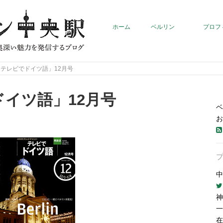
ホーム
ベルリン
プロフ
「テレビでドイツ語」12月号
ドイツ語」12月号
ベ
お
中
神
一
在