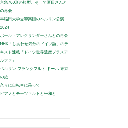
京急700形の模型、そして夏目さんと
の再会
早稲田大学交響楽団のベルリン公演
2024
ポール・アレクサンダーさんとの再会
NHK「しあわせ気分のドイツ語」のテ
キスト連載「ドイツ世界遺産プラスア
ルファ」
ベルリン-フランクフルト-ドーハ-東京
の旅
久々に自転車に乗って
ピアノとモーツァルトと平和と