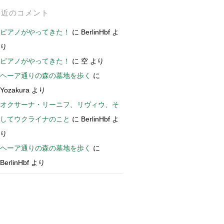
最近のコメント
ピアノがやってきた！
に
BerlinHbf
よ
り
ピアノがやってきた！
に
空
より
ヘーア通りの森の墓地を歩く
に
Yozakura
より
オクサーナ・リーニフ、リヴィウ、そ
してウクライナのこと
に
BerlinHbf
よ
り
ヘーア通りの森の墓地を歩く
に
BerlinHbf
より