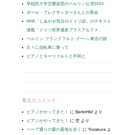
早稲田大学交響楽団のベルリン公演2024
ポール・アレクサンダーさんとの再会
NHK「しあわせ気分のドイツ語」のテキスト
連載「ドイツ世界遺産プラスアルファ」
ベルリン-フランクフルト-ドーハ-東京の旅
久々に自転車に乗って
ピアノとモーツァルトと平和と
最近のコメント
ピアノがやってきた！
に
BerlinHbf
より
ピアノがやってきた！
に
空
より
ヘーア通りの森の墓地を歩く
に
Yozakura
よ