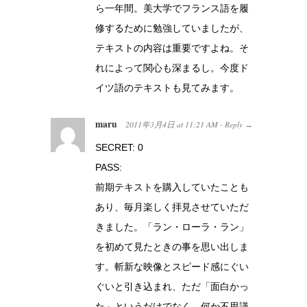
ら一年間。美大学でフランス語を履
修するために勉強していましたが、
テキストの内容は重要ですよね。そ
れによって関心も深まるし。今度ド
イツ語のテキストも見てみます。
maru
2011年3月4日
at
11:21 AM
Reply
·
→
SECRET: 0
PASS:
前期テキストを購入していたことも
あり、毎月楽しく拝見させていただ
きました。「ラン・ローラ・ラン」
を初めて見たときの事を思い出しま
す。斬新な映像とスピード感にぐい
ぐいと引き込まれ、ただ「面白かっ
た」というだけでなく、何か不思議