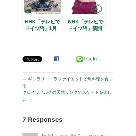
NHK「テレビで
NHK「テレビで
ドイツ語」1月
ドイツ語」新開
号
講と新連載のお
知らせ
Pocket
←
ギャラリー・ラファイエットで魚料理を食す
る
クロイツベルクの天然リンクでスケートを楽し
む
→
7 Responses
bach!!
2011年2月26日
at
1:20 AM
Reply
·
→