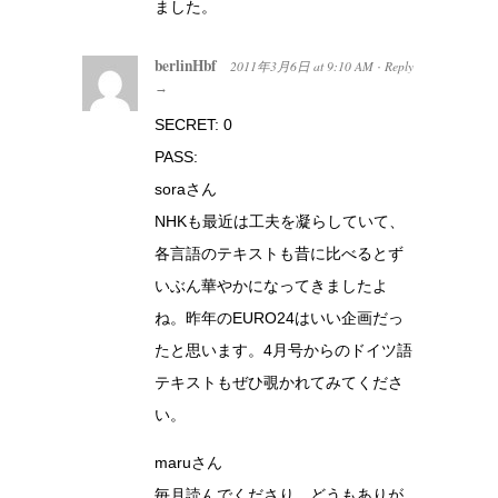
ました。
berlinHbf
2011年3月6日
at
9:10 AM
Reply
·
→
SECRET: 0
PASS:
soraさん
NHKも最近は工夫を凝らしていて、
各言語のテキストも昔に比べるとず
いぶん華やかになってきましたよ
ね。昨年のEURO24はいい企画だっ
たと思います。4月号からのドイツ語
テキストもぜひ覗かれてみてくださ
い。
maruさん
毎月読んでくださり、どうもありが