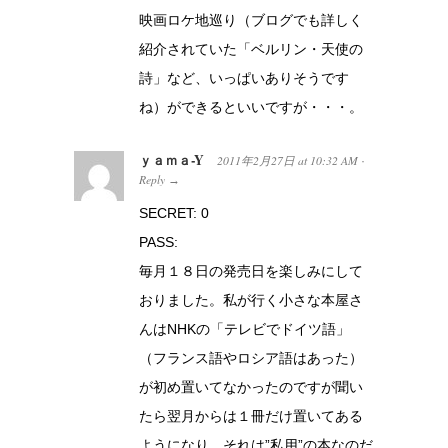
映画ロケ地巡り（ブログでも詳しく
紹介されていた「ベルリン・天使の
詩」など、いっぱいありそうです
ね）ができるといいですが・・・。
ｙａｍａ-Y
2011年2月27日
at
10:32 AM
·
Reply
→
SECRET: 0
PASS:
毎月１８日の発売日を楽しみにして
おりました。私が行く小さな本屋さ
んはNHKの「テレビでドイツ語」
（フランス語やロシア語はあった）
が初め置いてなかったのですが聞い
たら翌月からは１冊だけ置いてある
ようになり、それは”私用”の本なのだ