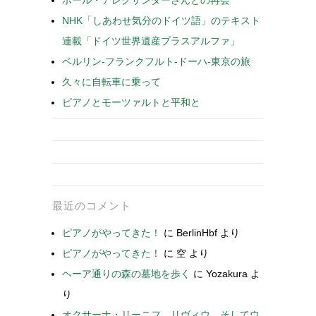
ポール・アレクサンダーさんとの再会
NHK「しあわせ気分のドイツ語」のテキスト
連載「ドイツ世界遺産プラスアルファ」
ベルリン-フランクフルト-ドーハ-東京の旅
久々に自転車に乗って
ピアノとモーツァルトと平和と
最近のコメント
ピアノがやってきた！
に
BerlinHbf
より
ピアノがやってきた！
に
空
より
ヘーア通りの森の墓地を歩く
に
Yozakura
よ
り
オクサーナ・リーニフ、リヴィウ、そしてウ