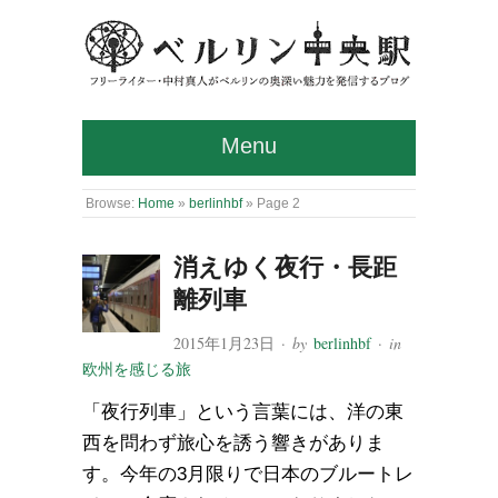
Menu
Browse:
Home
»
berlinhbf
»
Page 2
消えゆく夜行・長距
離列車
2015年1月23日
· by
berlinhbf
· in
欧州を感じる旅
「夜行列車」という言葉には、洋の東
西を問わず旅心を誘う響きがありま
す。今年の3月限りで日本のブルートレ