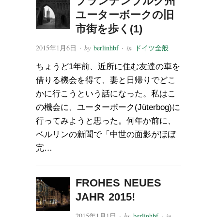
ブランデンブルク州
ユーターボークの旧
市街を歩く(1)
2015年1月6日
· by
berlinhbf
· in
ドイツ全般
ちょうど1年前、近所に住む友達の車を
借りる機会を得て、妻と日帰りでどこ
かに行こうという話になった。私はこ
の機会に、ユーターボーク(Jüterbog)に
行ってみようと思った。何年か前に、
ベルリンの新聞で「中世の面影がほぼ
完…
FROHES NEUES
JAHR 2015!
2015年1月1日
· by
berlinhbf
· in