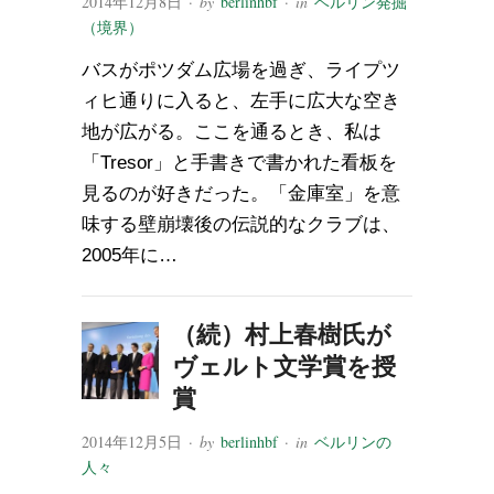
2014年12月8日
· by
berlinhbf
· in
ベルリン発掘
（境界）
バスがポツダム広場を過ぎ、ライプツ
ィヒ通りに入ると、左手に広大な空き
地が広がる。ここを通るとき、私は
「Tresor」と手書きで書かれた看板を
見るのが好きだった。「金庫室」を意
味する壁崩壊後の伝説的なクラブは、
2005年に…
（続）村上春樹氏が
ヴェルト文学賞を授
賞
2014年12月5日
· by
berlinhbf
· in
ベルリンの
人々