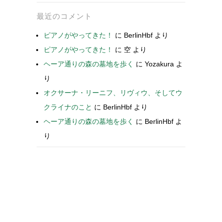
最近のコメント
ピアノがやってきた！
に
BerlinHbf
より
ピアノがやってきた！
に
空
より
ヘーア通りの森の墓地を歩く
に
Yozakura
よ
り
オクサーナ・リーニフ、リヴィウ、そしてウ
クライナのこと
に
BerlinHbf
より
ヘーア通りの森の墓地を歩く
に
BerlinHbf
よ
り