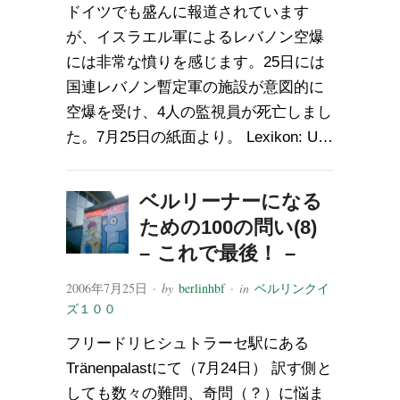
ドイツでも盛んに報道されています
が、イスラエル軍によるレバノン空爆
には非常な憤りを感じます。25日には
国連レバノン暫定軍の施設が意図的に
空爆を受け、4人の監視員が死亡しまし
た。7月25日の紙面より。 Lexikon: U…
ベルリーナーになる
ための100の問い(8)
– これで最後！ –
2006年7月25日
· by
berlinhbf
· in
ベルリンクイ
ズ１００
フリードリヒシュトラーセ駅にある
Tränenpalastにて（7月24日） 訳す側と
しても数々の難問、奇問（？）に悩ま