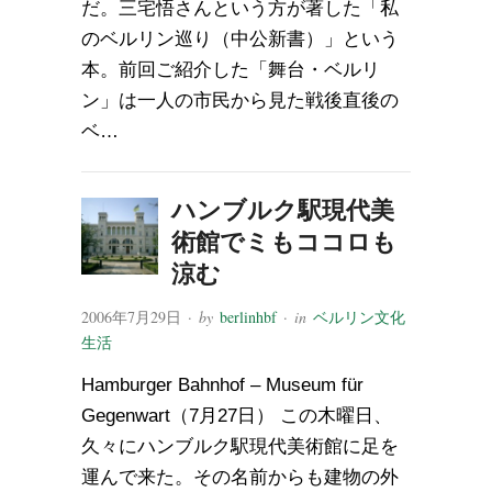
だ。三宅悟さんという方が著した「私
のベルリン巡り（中公新書）」という
本。前回ご紹介した「舞台・ベルリ
ン」は一人の市民から見た戦後直後の
ベ…
ハンブルク駅現代美
術館でミもココロも
涼む
2006年7月29日
· by
berlinhbf
· in
ベルリン文化
生活
Hamburger Bahnhof – Museum für
Gegenwart（7月27日） この木曜日、
久々にハンブルク駅現代美術館に足を
運んで来た。その名前からも建物の外