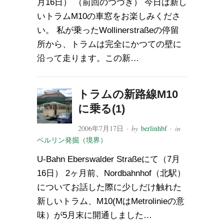
月16日） （前回のつづき） 今日は新し
いトラムM10の車窓をお楽しみくださ
い。 私が乗ったWollinerstraßeの停留
所から、トラムは完全にかつての壁に
沿って走ります。この新…
トラムの新路線M10
に乗る(1)
2006年7月17日
· by
berlinhbf
· in
ベルリン発掘（境界）
U-Bahn Eberswalder Straßeにて（7月
16日） 2ヶ月前、Nordbahnhof（北駅）
についてお話した際に少しだけ触れた
新しいトラム、M10(MはMetrolinieの意
味）が5月末に開通しました…