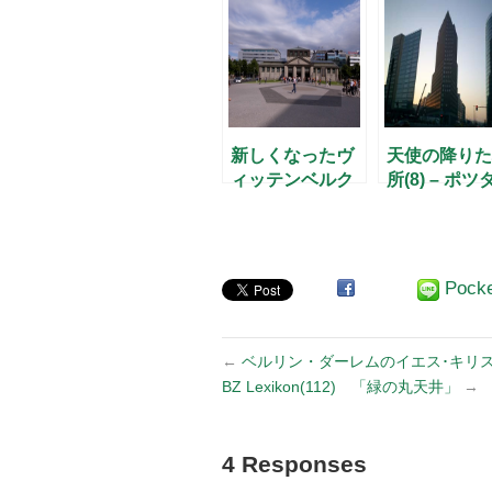
にて –
新しくなったヴ
天使の降りた
ィッテンベルク
所(8) – ポツ
広場駅前
広場 –
Pock
←
ベルリン・ダーレムのイエス･キリ
BZ Lexikon(112) 「緑の丸天井」
→
4 Responses