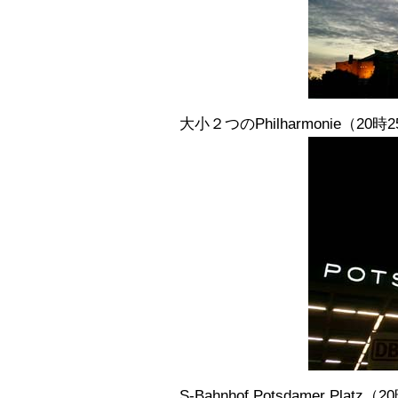
大小２つのPhilharmonie（
S-Bahnhof Potsdamer 