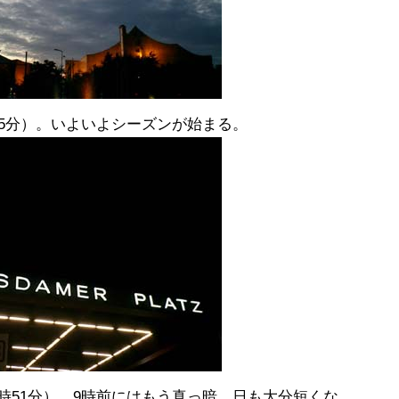
20時25分）。いよいよシーズンが始まる。
Platz（20時51分）。9時前にはもう真っ暗。日も大分短くな