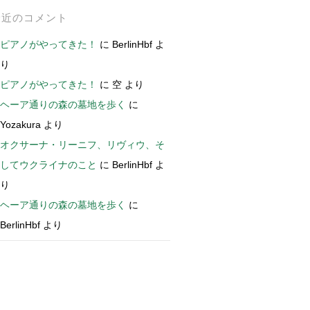
最近のコメント
ピアノがやってきた！
に
BerlinHbf
よ
り
ピアノがやってきた！
に
空
より
ヘーア通りの森の墓地を歩く
に
Yozakura
より
オクサーナ・リーニフ、リヴィウ、そ
してウクライナのこと
に
BerlinHbf
よ
り
ヘーア通りの森の墓地を歩く
に
BerlinHbf
より