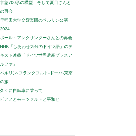
京急700形の模型、そして夏目さんと
の再会
早稲田大学交響楽団のベルリン公演
2024
ポール・アレクサンダーさんとの再会
NHK「しあわせ気分のドイツ語」のテ
キスト連載「ドイツ世界遺産プラスア
ルファ」
ベルリン-フランクフルト-ドーハ-東京
の旅
久々に自転車に乗って
ピアノとモーツァルトと平和と