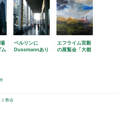
ト
場
ベルリンに
エフライム宮殿
ダム
Dussmannあり
の展覧会「大都
き
市の美」
et
スト教会