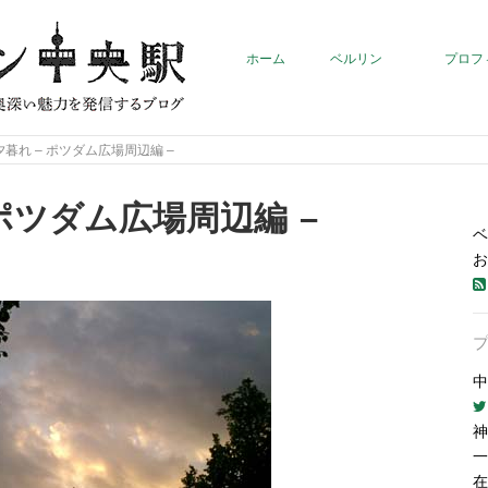
ホーム
ベルリン
プロフ
暮れ – ポツダム広場周辺編 –
ポツダム広場周辺編 –
ベ
お
中
神
一
在