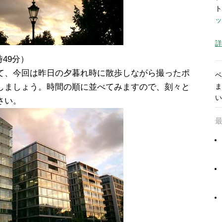
ト
ッ
詳
9時49分）
て、今回は昨日の夕暮れ時に散歩しながら撮ったポ
ベ
しましょう。時間の順に並べてみますので、刻々と
ま
い
さい。