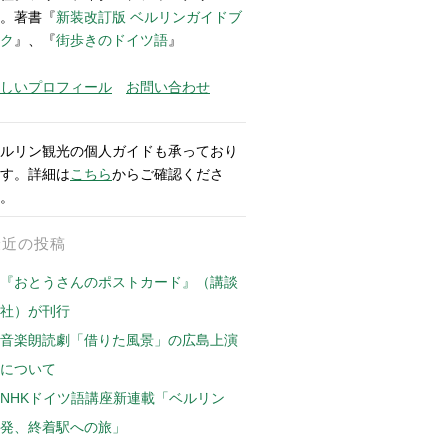
。著書『
新装改訂版 ベルリンガイドブ
ク
』、『
街歩きのドイツ語
』
しいプロフィール
お問い合わせ
ルリン観光の個人ガイドも承っており
す。詳細は
こちら
からご確認くださ
。
最近の投稿
『おとうさんのポストカード』（講談
社）が刊行
音楽朗読劇「借りた風景」の広島上演
について
NHKドイツ語講座新連載「ベルリン
発、終着駅への旅」