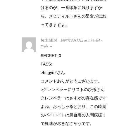
けるのが、一番印象に残りますか
ら、メヒティルトさんの昂奮が伝わ
ってきますよ。
berlinHbf
2007年3月13日
at
4:34 AM
·
Reply
→
SECRET: 0
PASS:
>bugyo2さん
コメントありがとうございます。
>クレンペラーにリストのひ孫さん!
クレンペラーはさすがの存在感です
よね。おっしゃるとおり、この時期
のバイロイトは舞台裏の人間模様ま
で興味が尽きなさそうです。