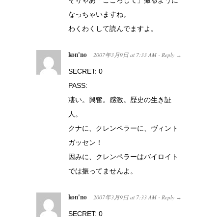
そりゃあ「こころして」撮るように
なっちゃいますね。
わくわくして読んでますよ。
kon'no
2007年3月9日
at
7:33 AM
Reply
·
→
SECRET: 0
PASS:
凄い。興奮。感激。歴史の生き証
人。
クナに、クレンペラーに、ヴィント
ガッセン！
因みに、クレンペラーはバイロイト
では振ってませんよ。
kon'no
2007年3月9日
at
7:33 AM
Reply
·
→
SECRET: 0