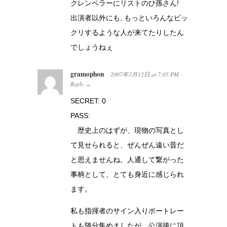
クレンペラーにリストのひ孫さん!
出演者以外にも, もっといろんなビッ
クリするような人が来てたりしたん
でしょうねぇ
gramophon
2007年3月12日
at
7:05 PM
·
Reply
→
SECRET: 0
PASS:
歴史上のはずが、現物の写真とし
て見せられると、ぜんぜん遠い昔だ
と思えませんね。人通して繋がった
事柄として、とても身近に感じられ
ます。
私も指揮者のサイン入りポートレー
トも随分集めましたが、公演後に頂