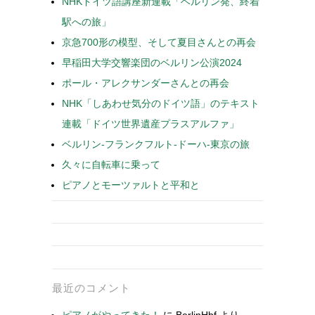
NHKドイツ語講座新連載「ベルリン発、終着
駅への旅」
京急700形の模型、そして夏目さんとの再会
早稲田大学交響楽団のベルリン公演2024
ポール・アレクサンダーさんとの再会
NHK「しあわせ気分のドイツ語」のテキスト
連載「ドイツ世界遺産プラスアルファ」
ベルリン-フランクフルト-ドーハ-東京の旅
久々に自転車に乗って
ピアノとモーツァルトと平和と
最近のコメント
ピアノがやってきた！
に
BerlinHbf
より