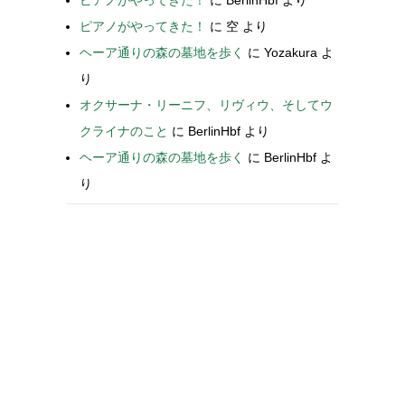
ピアノがやってきた！
に
空
より
ヘーア通りの森の墓地を歩く
に
Yozakura
よ
り
オクサーナ・リーニフ、リヴィウ、そしてウ
クライナのこと
に
BerlinHbf
より
ヘーア通りの森の墓地を歩く
に
BerlinHbf
よ
り