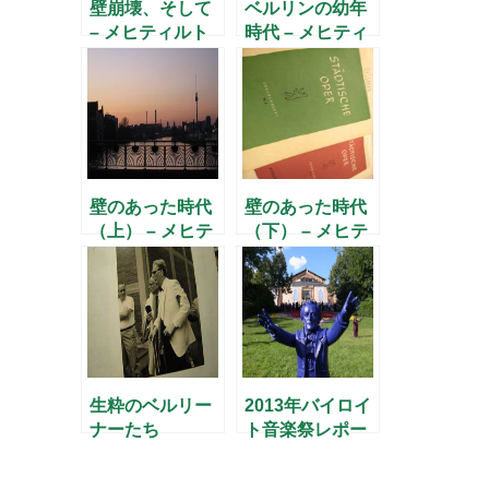
壁崩壊、そして
ベルリンの幼年
– メヒティルト
時代 – メヒティ
さんに聞く(8) –
ルトさんに聞く
(1) –
壁のあった時代
壁のあった時代
（上） – メヒテ
（下） – メヒテ
ィルトさんに聞
ィルトさんに聞
く(5) –
く(7) –
生粋のベルリー
2013年バイロイ
ナーたち
ト音楽祭レポー
ト