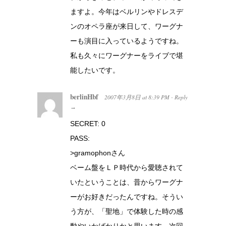
ますよ。今年はベルリンやドレスデ
ンのオペラ座が来日して、ワーグナ
ーも演目に入っているようですね。
私も久々にワーグナーをライブで堪
能したいです。
berlinHbf
2007年3月8日
at
8:39 PM
Reply
·
→
SECRET: 0
PASS:
>gramophonさん
ベーム盤をＬＰ時代から愛聴されて
いたということは、昔からワーグナ
ーがお好きだったんですね。そうい
う方が、「聖地」で体験した時の感
動やいかばかりかと思います。次回