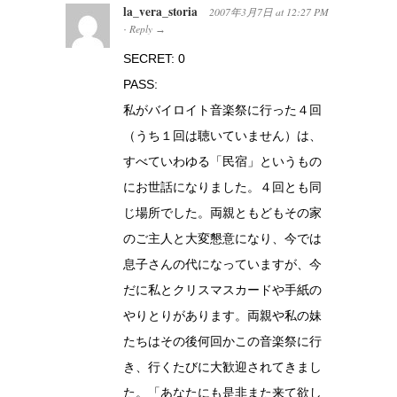
la_vera_storia
2007年3月7日
at
12:27 PM
Reply
·
→
SECRET: 0
PASS:
私がバイロイト音楽祭に行った４回
（うち１回は聴いていません）は、
すべていわゆる「民宿」というもの
にお世話になりました。４回とも同
じ場所でした。両親ともどもその家
のご主人と大変懇意になり、今では
息子さんの代になっていますが、今
だに私とクリスマスカードや手紙の
やりとりがあります。両親や私の妹
たちはその後何回かこの音楽祭に行
き、行くたびに大歓迎されてきまし
た。「あなたにも是非また来て欲し