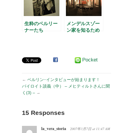
生粋のベルリー
メンデルスゾー
ナーたち
ン家を知るため
に
Pocket
←
ベルリン･インタビューが始まります！
バイロイト談義（中） – メヒティルトさんに聞
く(3) –
→
15 Responses
la_vera_storia
2007年3月7日
at
11:47 AM