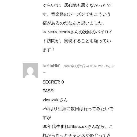
ぐらいで、居心地も悪くなかったで
す。音楽祭のシーズンでもこういう
宿があるのだなあと思いました。
la_vera_storiaさんの次回のバイロイ
ト訪問が、実現することを願ってい
ます！
berlinHbf
2007年3月8日
at
8:34 PM
Reply
·
→
SECRET: 0
PASS:
>ksuzukiさん
>やはり生涯に数回は行ってみたいで
すが
80年代生まれのksuzukiさんなら、こ
れからきっとチャンスがめぐってき