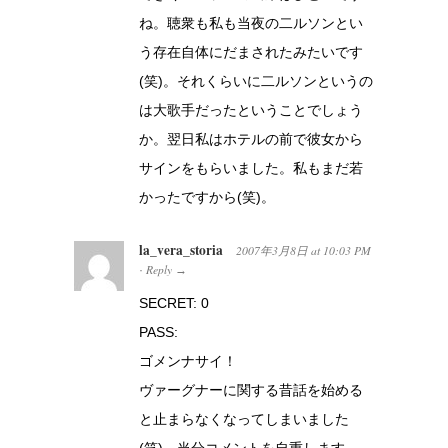
ね。聴衆も私も当夜の二ルソンとい
う存在自体にだまされたみたいです
(笑)。それくらいに二ルソンというの
は大歌手だったということでしょう
か。翌日私はホテルの前で彼女から
サインをもらいました。私もまだ若
かったですから(笑)。
la_vera_storia
2007年3月8日
at
10:03 PM
Reply
·
→
SECRET: 0
PASS:
ゴメンナサイ！
ヴァーグナーに関する昔話を始める
と止まらなくなってしまいました
(笑)。当分コメントを自重します。