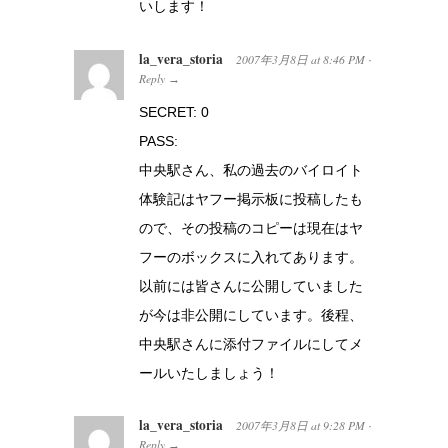
いします！
la_vera_storia
2007年3月8日
at
8:46 PM
·
Reply
→
SECRET: 0
PASS:
中央駅さん、私の過去のバイロイト
体験記はヤフー掲示板に投稿したも
ので、その投稿のコピーは現在はヤ
フーのボックスに入れてあります。
以前には皆さんに公開していました
が今は非公開にしています。後程、
中央駅さんに添付ファイルにしてメ
ールいたしましょう！
la_vera_storia
2007年3月8日
at
9:28 PM
·
Reply
→