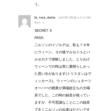
う。
la_vera_storia
2007年3月8日
at
9:53 PM
·
Reply
→
SECRET: 0
PASS:
二ルソンのイゾルデは、私も７６年
にウィーン、その後マルセイユとバ
ルセロナで体験しました。とりわけ
ウィーンでの時は実に素晴らしかっ
た思い出があります(トリスタンはヴ
ィッカース)。ウィーンのシュターツ
オーパーの聴衆が満場総立ちの大喝
采でした。この時の録音が残ってい
ますが、不可思議なことにこの録音
できく二ルソンの出来はひどいです