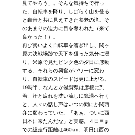
見てやろう」。そんな気持ちで行っ
た。自転車を降り、しばらく山を登る
と轟音と共に見えてきた養老の滝。そ
のあまりの迫力に目を奪われた（来て
良かった！）。
再び勢いよく自転車を漕ぎ出し、関ヶ
原の決戦場跡で天下を獲った気分に浸
り、米原で見たピンク色の夕日に感動
する。それらの興奮がパワーに変わ
り、自転車のスピードは更に上がる。
19時半、なんとか滋賀県は彦根に到
着。汗と疲れを洗い流しに銭湯へ行く
と、人々の話し声はいつの間にか関西
弁に変わっていた。「あぁ、ついに西
日本に来たんだな」と実感。４日目ま
での総走行距離は460km。明日は西の