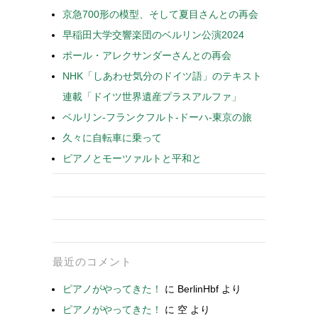
京急700形の模型、そして夏目さんとの再会
早稲田大学交響楽団のベルリン公演2024
ポール・アレクサンダーさんとの再会
NHK「しあわせ気分のドイツ語」のテキスト
連載「ドイツ世界遺産プラスアルファ」
ベルリン-フランクフルト-ドーハ-東京の旅
久々に自転車に乗って
ピアノとモーツァルトと平和と
最近のコメント
ピアノがやってきた！
に
BerlinHbf
より
ピアノがやってきた！
に
空
より