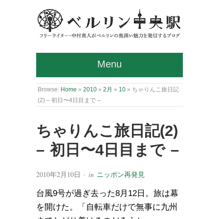
Menu
Browse:
Home
»
2010
»
2月
»
10
»
ちゃりんこ旅日記
(2) – 初日〜4日目まで –
ちゃりんこ旅日記(2)
– 初日〜4日目まで –
2010年2月10日
· in
ニッポン再発見
台風9号が過ぎ去った8月12日。旅は幕
を開けた。「自転車だけで無事に九州