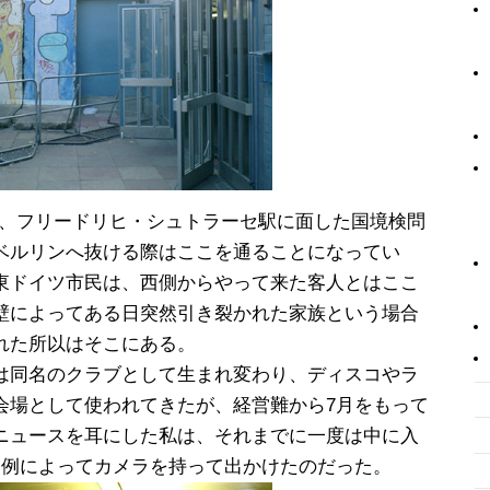
t)」とは、フリードリヒ・シュトラーセ駅に面した国境検問
ベルリンへ抜ける際はここを通ることになってい
東ドイツ市民は、西側からやって来た客人とはここ
壁によってある日突然引き裂かれた家族という場合
れた所以はそこにある。
は同名のクラブとして生まれ変わり、ディスコやラ
会場として使われてきたが、経営難から7月をもって
ニュースを耳にした私は、それまでに一度は中に入
日例によってカメラを持って出かけたのだった。