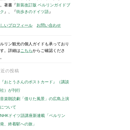
。著書『
新装改訂版 ベルリンガイドブ
ク
』、『
街歩きのドイツ語
』
しいプロフィール
お問い合わせ
ルリン観光の個人ガイドも承っており
す。詳細は
こちら
からご確認くださ
。
最近の投稿
『おとうさんのポストカード』（講談
社）が刊行
音楽朗読劇「借りた風景」の広島上演
について
NHKドイツ語講座新連載「ベルリン
発、終着駅への旅」