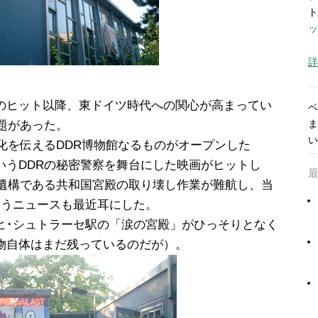
ト
ッ
詳
のヒット以降、東ドイツ時代への関心が高まってい
ベ
ま
話題があった。
い
化を伝えるDDR博物館なるものがオープンした
deren”というDDRの秘密警察を舞台にした映画がヒットし
の遺構である共和国宮殿の取り壊し作業が難航し、当
いうニュースも最近耳にした。
ヒ･シュトラーセ駅の「涙の宮殿」がひっそりとなく
物自体はまだ残っているのだが）。