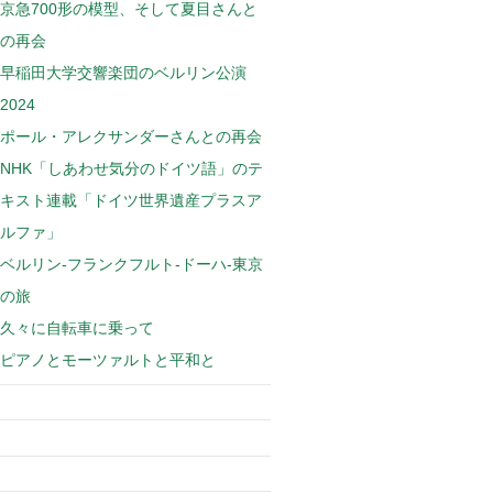
京急700形の模型、そして夏目さんと
の再会
早稲田大学交響楽団のベルリン公演
2024
ポール・アレクサンダーさんとの再会
NHK「しあわせ気分のドイツ語」のテ
キスト連載「ドイツ世界遺産プラスア
ルファ」
ベルリン-フランクフルト-ドーハ-東京
の旅
久々に自転車に乗って
ピアノとモーツァルトと平和と