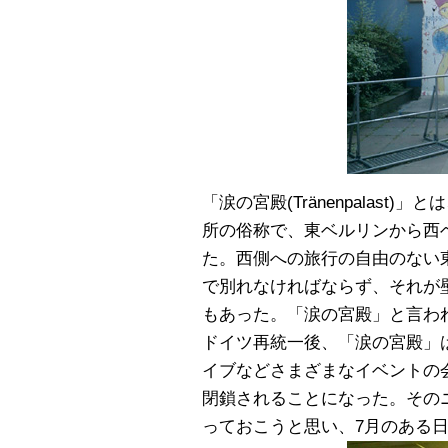
「涙の宮殿(Tränenpalas
所の俗称で、東ベルリンから西
た。西側への旅行の自由のない
で別れなければならず、それが
もあった。「涙の宮殿」と言わ
ドイツ再統一後、「涙の宮殿」
イブなどさまざまなイベントの
閉鎖されることになった。その
っておこうと思い、7月のある