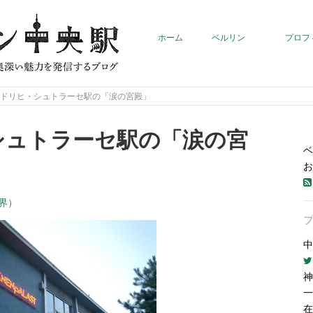
ホーム
ベルリン
プロフ
ードリヒ・シュトラーセ駅の「涙の宮殿」
シュトラーセ駅の「涙の宮
ベ
お
界）
中
神
一
在