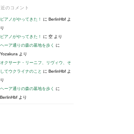
最近のコメント
ピアノがやってきた！
に
BerlinHbf
よ
り
ピアノがやってきた！
に
空
より
ヘーア通りの森の墓地を歩く
に
Yozakura
より
オクサーナ・リーニフ、リヴィウ、そ
してウクライナのこと
に
BerlinHbf
よ
り
ヘーア通りの森の墓地を歩く
に
BerlinHbf
より