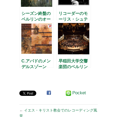
シーズン終盤の
リコーダーのモ
ベルリンのオー
ーリス・シュテ
ケストラ
ーガーが初来日
公演
C.アバドのメン
早稲田大学交響
デルスゾーン
楽団のベルリン
公演2012
Pocket
←
イエス・キリスト教会でのレコーディング風
景