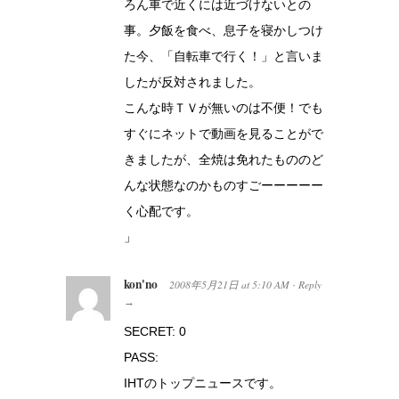
ろん車で近くには近づけないとの
事。夕飯を食べ、息子を寝かしつけ
た今、「自転車で行く！」と言いま
したが反対されました。
こんな時ＴＶが無いのは不便！でも
すぐにネットで動画を見ることがで
きましたが、全焼は免れたもののど
んな状態なのかものすごーーーーー
く心配です。
」
kon'no
2008年5月21日
at
5:10 AM
Reply
·
→
SECRET: 0
PASS:
IHTのトップニュースです。