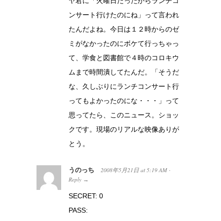
ヤ君に「火曜日だったからランチコ
ンサート行けたのにね」って言われ
たんだよね。今日は１２時からのゼ
ミがなかったのにボケて行っちゃっ
て、学食と図書館で４時のコロキウ
ムまで時間潰してたんだ。「そうだ
な、久しぶりにランチコンサート行
ってもよかったのにな・・・」って
思ってたら、このニュース。ショッ
クです。現場のリアルな映像ありが
とう。
うのっち
2008年5月21日
at
5:19 AM
·
Reply
→
SECRET: 0
PASS: