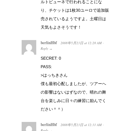
ルトビューネで行われることにな
り、チケットは1枚30ユーロで追加販
売されているようですよ。土曜日は
天気もよさそうです！
berlinHbf
2008年5月23日
at
12:28 AM
·
Reply
→
SECRET: 0
PASS:
>はっちきさん
僕も最初心配しましたが、ツアーへ
の影響はないはずなので、晴れの舞
台を楽しみに日々の練習に励んでく
ださい＾＾）
berlinHbf
2008年5月23日
at
12:31 AM
·
Reply
→