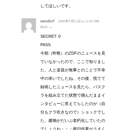
してほしいです。
nussdorf
2008年5月21日
at
11:03 PM
·
Reply
→
SECRET: 0
PASS:
今朝（昨晩）のZDFのニュースを見
ていなかったので、ここで知りまし
た。人と楽器が無事とのことで不幸
中の幸いでしたね。その後、慌てて
録画したニュースを見たら、バスク
ラを組み立てた状態で掴んだままイ
ンタビューに答えてらしたのが（自
分もクラ吹きなので）ショックでし
た。建物がだいぶ老朽化していたの
でしょうね・・・復旧作業がうまく