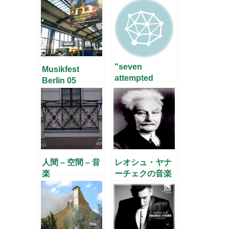
"seven
Musikfest
attempted
Berlin 05
escapes from
silence"
人間 – 空間 – 音
レオシュ・ヤナ
楽
ーチェクの音楽
– ラトルの「シ
ンフォニエッ
タ」 –