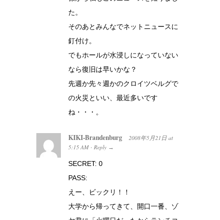
た。
そのあとみんなでネットニュースに
釘付け。
でもホールが水浸しになっていない
なら復旧は早いかな？
先週か先々週かのクロイツベルグで
の火災といい、最近多いです
ね・・・。
KIKI-Brandenburg
2008年5月21日
at
5:15 AM
Reply
·
→
SECRET: 0
PASS:
えー、ビックリ！！
大学から帰ってきて、開口一番、ゾ