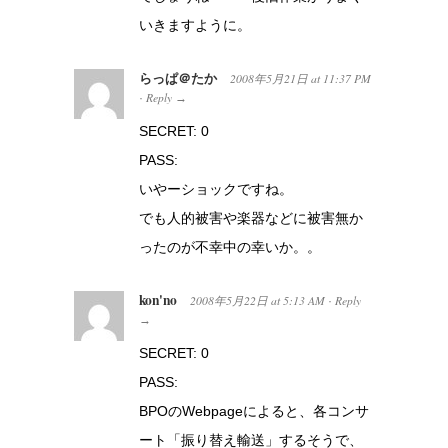
いきますように。
らっぱ＠たか
2008年5月21日
at
11:37 PM
Reply
·
→
SECRET: 0
PASS:
いやーショックですね。
でも人的被害や楽器などに被害無か
ったのが不幸中の幸いか。。
kon'no
2008年5月22日
at
5:13 AM
Reply
·
→
SECRET: 0
PASS:
BPOのWebpageによると、各コンサ
ート「振り替え輸送」するそうで、