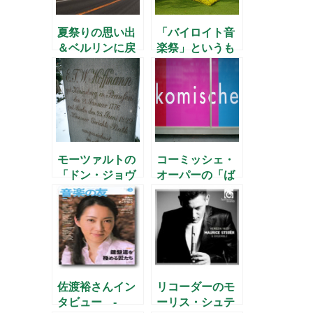
夏祭りの思い出
「バイロイト音
＆ベルリンに戻
楽祭」というも
りました
の
モーツァルトの
コーミッシェ・
「ドン・ジョヴ
オーパーの「ば
ァンニ」と
らの騎士」新演
E.T.A.ホフマン
出！
佐渡裕さんイン
リコーダーのモ
タビュー -
ーリス・シュテ