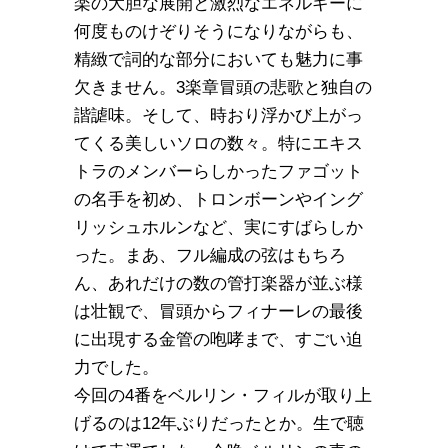
楽の大胆な展開と激烈なエネルギーに
何度ものけぞりそうになりながらも、
精緻で詞的な部分においても魅力に事
欠きません。3楽章冒頭の悲歌と独自の
諧謔味。そして、時おり浮かび上がっ
てくる美しいソロの数々。特にエキス
トラのメンバーらしかったファゴット
の名手を初め、トロンボーンやイング
リッシュホルンなど、実にすばらしか
った。まあ、フル編成の弦はもちろ
ん、あれだけの数の管打楽器が並ぶ様
は壮観で、冒頭からフィナーレの最後
に出現する金管の咆哮まで、すごい迫
力でした。
今回の4番をベルリン・フィルが取り上
げるのは12年ぶりだったとか。生で聴