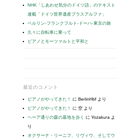
NHK「しあわせ気分のドイツ語」のテキスト
連載「ドイツ世界遺産プラスアルファ」
ベルリン-フランクフルト-ドーハ-東京の旅
久々に自転車に乗って
ピアノとモーツァルトと平和と
最近のコメント
ピアノがやってきた！
に
BerlinHbf
より
ピアノがやってきた！
に
空
より
ヘーア通りの森の墓地を歩く
に
Yozakura
よ
り
オクサーナ・リーニフ、リヴィウ、そしてウ