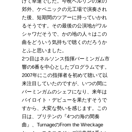
けて幸運でした。今晩ベルリンの東の
郊外、ケペニックの元工場で演奏され
た後、短期間のツアーに持っていかれ
るそうです。その最後の公演地がワル
シャワだそうで、かの地の人々はこの
曲をどういう気持ちで聴くのだろうか
とふと思いました。
2つ目はネルソンス指揮バーミンガム市
響の6番を中心としたプログラムです。
2007年にこの指揮者を初めて聴いて以
来注目していたのですが、いつの間に
バーミンガムのシェフになり、来年は
バイロイト・デビューを果たすそうで
すから、大変な勢いを感じます。この
日は、ブリテンの『4つの海の間奏
曲』、TurnageのFrom the Wreckage