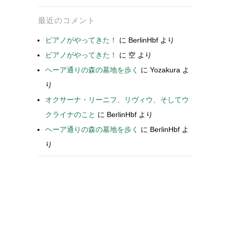
最近のコメント
ピアノがやってきた！
に
BerlinHbf
より
ピアノがやってきた！
に
空
より
ヘーア通りの森の墓地を歩く
に
Yozakura
よ
り
オクサーナ・リーニフ、リヴィウ、そしてウ
クライナのこと
に
BerlinHbf
より
ヘーア通りの森の墓地を歩く
に
BerlinHbf
よ
り